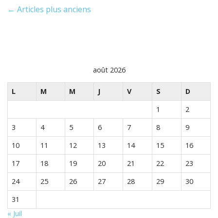
N
← Articles plus anciens
a
v
i
août 2026
g
L
M
M
J
V
S
D
a
1
2
t
3
4
5
6
7
8
9
i
10
11
12
13
14
15
16
o
17
18
19
20
21
22
23
n
24
25
26
27
28
29
30
p
31
« Juil