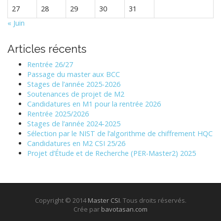
n
27
28
29
30
31
« Juin
p
a
Articles récents
r
Rentrée 26/27
Passage du master aux BCC
m
Stages de l’année 2025-2026
Soutenances de projet de M2
i
Candidatures en M1 pour la rentrée 2026
Rentrée 2025/2026
l
Stages de l’année 2024-2025
Sélection par le NIST de l’algorithme de chiffrement HQC
e
Candidatures en M2 CSI 25/26
Projet d’Étude et de Recherche (PER-Master2) 2025
s
a
r
Copyright © 2014
Master CSI
. Tous droits réservés.
Crée par
bavotasan.com