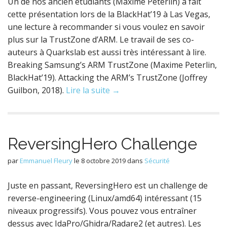
Un de nos ancien étudiants (Maxime Peterlin) a fait
cette présentation lors de la BlackHat’19 à Las Vegas,
une lecture à recommander si vous voulez en savoir
plus sur la TrustZone d’ARM. Le travail de ses co-
auteurs à Quarkslab est aussi très intéressant à lire.
Breaking Samsung’s ARM TrustZone (Maxime Peterlin,
BlackHat’19). Attacking the ARM’s TrustZone (Joffrey
Guilbon, 2018).
Lire la suite →
ReversingHero Challenge
par
Emmanuel Fleury
le
8 octobre 2019
dans
Sécurité
Juste en passant, ReversingHero est un challenge de
reverse-engineering (Linux/amd64) intéressant (15
niveaux progressifs). Vous pouvez vous entraîner
dessus avec IdaPro/Ghidra/Radare2 (et autres). Les