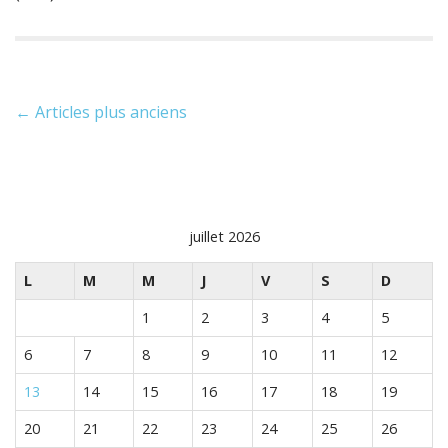
N
← Articles plus anciens
a
v
i
juillet 2026
g
L
M
M
J
V
S
D
a
1
2
3
4
5
t
6
7
8
9
10
11
12
i
13
14
15
16
17
18
19
o
20
21
22
23
24
25
26