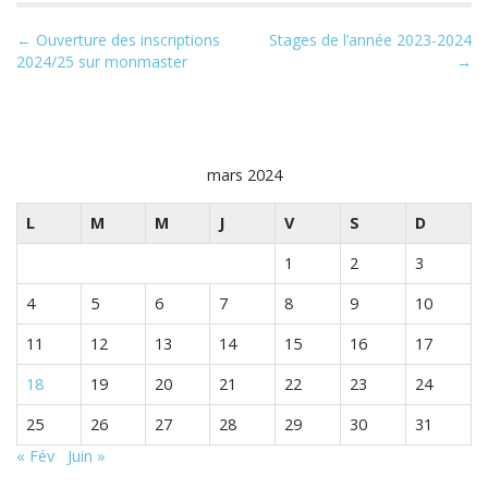
N
← Ouverture des inscriptions
Stages de l’année 2023-2024
2024/25 sur monmaster
→
a
v
i
g
mars 2024
a
t
L
M
M
J
V
S
D
i
1
2
3
o
n
4
5
6
7
8
9
10
p
11
12
13
14
15
16
17
a
r
18
19
20
21
22
23
24
m
25
26
27
28
29
30
31
i
« Fév
Juin »
l