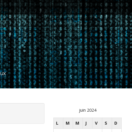
aux
juin 2024
L
M
M
J
V
S
D