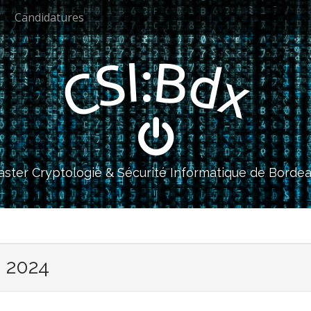
Candidatures
I
B
:
S
d
C
x
ster Cryptologie & Sécurité Informatique de Borde
n 2024