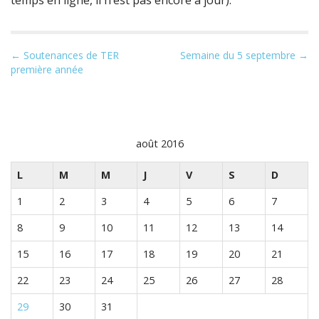
temps en ligne, il n’est pas encore à jour).
N
← Soutenances de TER
Semaine du 5 septembre →
première année
a
v
i
g
août 2016
a
t
L
M
M
J
V
S
D
i
1
2
3
4
5
6
7
o
n
8
9
10
11
12
13
14
p
15
16
17
18
19
20
21
a
r
22
23
24
25
26
27
28
m
29
30
31
i