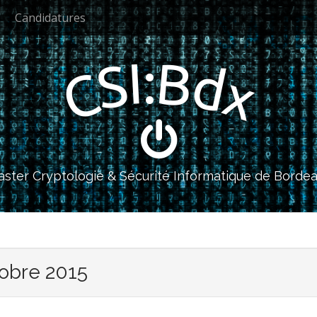
Candidatures
I
B
:
S
d
C
x
ster Cryptologie & Sécurité Informatique de Borde
tobre 2015