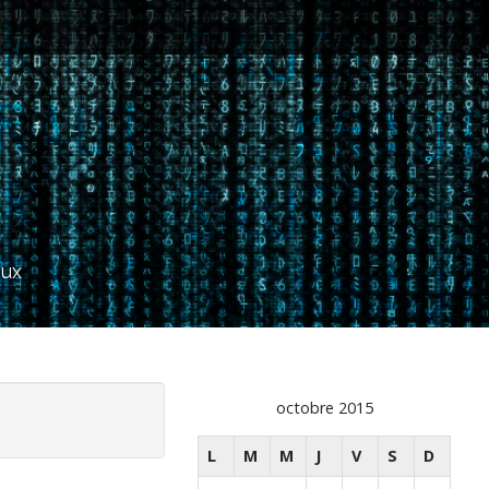
aux
octobre 2015
L
M
M
J
V
S
D